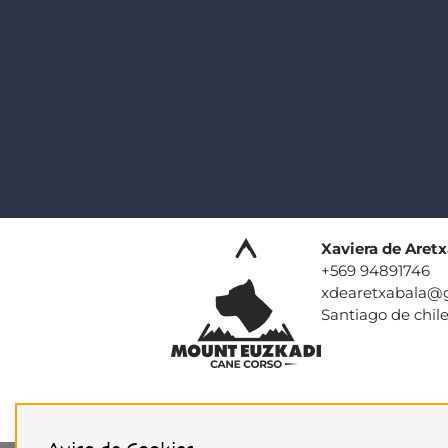
Xaviera de Aret
+569 94891746
xdearetxabala@
Santiago de chil
Términos y Condiciones
Av