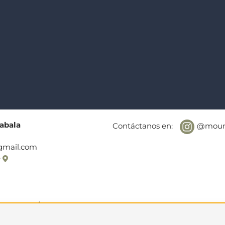
xabala
Contáctanos en:
@moun
gmail.com
e
iso Legal / Derechos de autor
Política de Privacidad
Condi