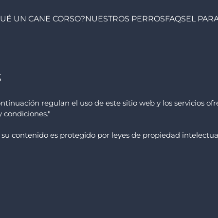
UÉ UN CANE CORSO?
NUESTROS PERROS
FAQS
EL PAR
s
ontinuación regulan el uso de este sitio web y los servicios 
y condiciones."
 su contenido es protegido por leyes de propiedad intelectual