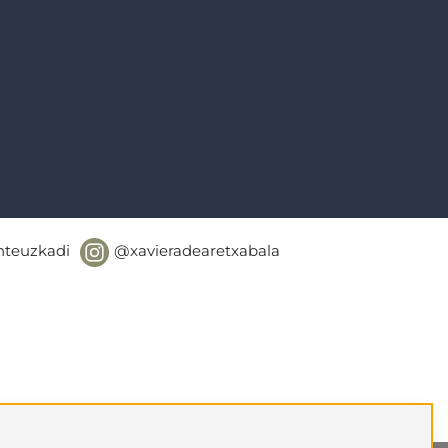
teuzkadi
@xavieradearetxabala
ciones de Venta y Garantía